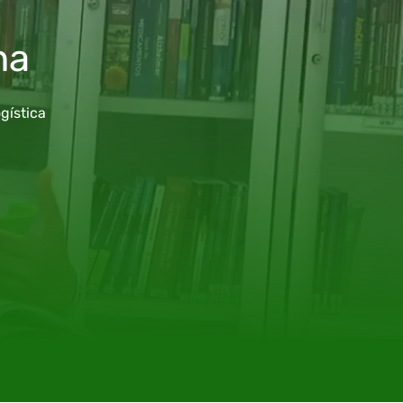
na
gística