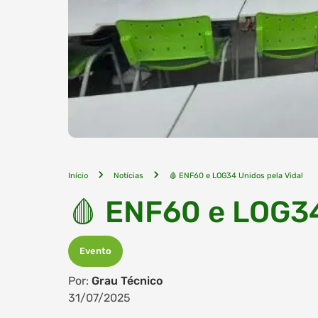
Início
Notícias
🩸 ENF60 e LOG34 Unidos pela Vida!
🩸 ENF60 e LOG34
Evento
Por:
Grau Técnico
31/07/2025