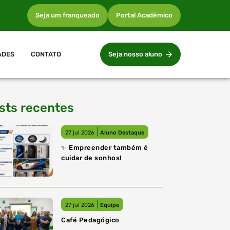
Seja um franqueado
Portal Acadêmico
ADES
CONTATO
Seja nosso aluno
sts recentes
|
27 jul 2026
Aluno Destaque
✨ Empreender também é
cuidar de sonhos!
|
27 jul 2026
Equipe
Café Pedagógico