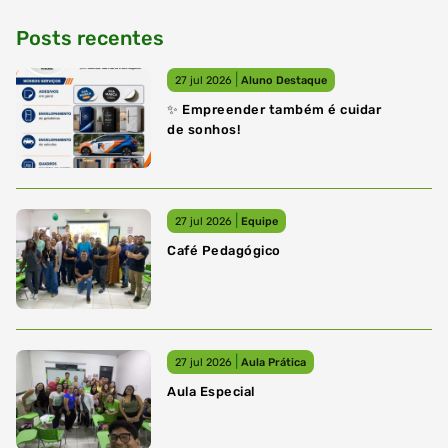
Posts recentes
|
27 jul 2026
Aluno Destaque
✨ Empreender também é cuidar
de sonhos!
|
27 jul 2026
Equipe
Café Pedagógico
|
27 jul 2026
Aula Prática
Aula Especial