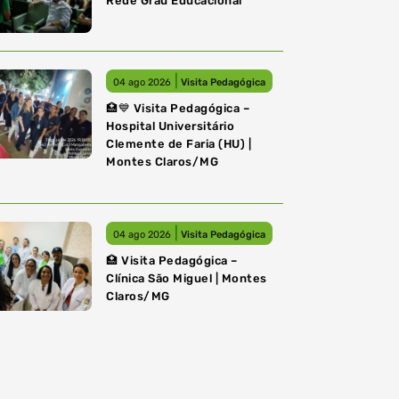
Rede Grau Educacional
|
04 ago 2026
Visita Pedagógica
🏥💙 Visita Pedagógica –
Hospital Universitário
Clemente de Faria (HU) |
Montes Claros/MG
|
04 ago 2026
Visita Pedagógica
🏥 Visita Pedagógica –
Clínica São Miguel | Montes
Claros/MG