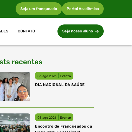
Seja um franqueado
Portal Acadêmico
ADES
CONTATO
Seja nosso aluno
sts recentes
|
06 ago 2026
Evento
DIA NACIONAL DA SAÚDE
|
05 ago 2026
Evento
Encontro de Franqueados da