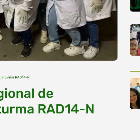
om a turma RAD14-N
gional de
 turma RAD14-N