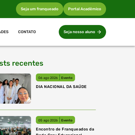
Seja um franqueado
Portal Acadêmico
ADES
CONTATO
Seja nosso aluno
sts recentes
|
06 ago 2026
Evento
DIA NACIONAL DA SAÚDE
|
05 ago 2026
Evento
Encontro de Franqueados da