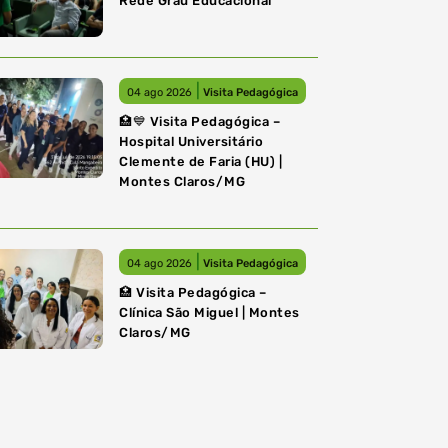
Rede Grau Educacional
|
04 ago 2026
Visita Pedagógica
🏥💙 Visita Pedagógica –
Hospital Universitário
Clemente de Faria (HU) |
Montes Claros/MG
|
04 ago 2026
Visita Pedagógica
🏥 Visita Pedagógica –
Clínica São Miguel | Montes
Claros/MG