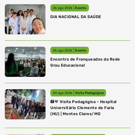
|
06 ago 2026
Evento
DIA NACIONAL DA SAÚDE
|
05 ago 2026
Evento
Encontro de Franqueados da Rede
Grau Educacional
|
04 ago 2026
Visita Pedagógica
🏥💙 Visita Pedagógica – Hospital
Universitário Clemente de Faria
(HU) | Montes Claros/MG