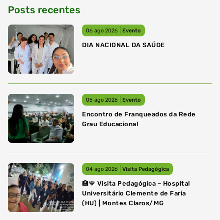
Posts recentes
|
06 ago 2026
Evento
DIA NACIONAL DA SAÚDE
|
05 ago 2026
Evento
Encontro de Franqueados da Rede
Grau Educacional
|
04 ago 2026
Visita Pedagógica
🏥💙 Visita Pedagógica – Hospital
Universitário Clemente de Faria
(HU) | Montes Claros/MG