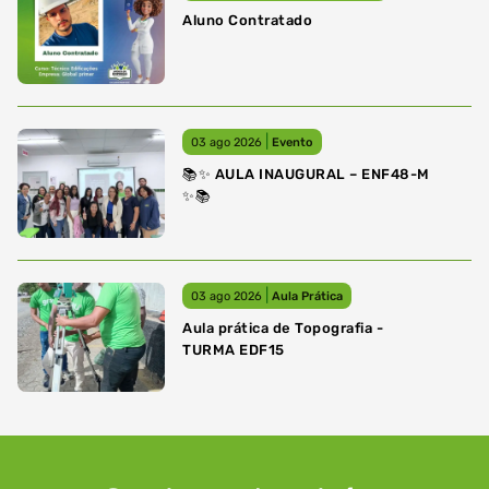
Aluno Contratado
|
03 ago 2026
Evento
📚✨ AULA INAUGURAL – ENF48-M
✨📚
|
03 ago 2026
Aula Prática
Aula prática de Topografia -
TURMA EDF15