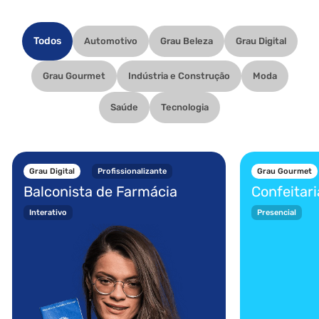
Todos
Automotivo
Grau Beleza
Grau Digital
Grau Gourmet
Indústria e Construção
Moda
Saúde
Tecnologia
Grau Digital
Profissionalizante
Grau Gourmet
Balconista de Farmácia
Confeitari
Interativo
Presencial