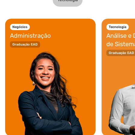
Negócios
Tecnologia
Administração
Análise e
de Sistem
Graduação EAD
Graduação EAD