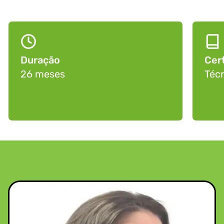
Duração
Cert
26 meses
Téc