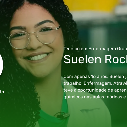
Técnico em Enfermagem
Grau
Suelen Roc
Com apenas 16 anos, Suelen j
trabalho: Enfermagem. Através
teve a oportunidade de apren
to
químicos nas aulas teóricas e 